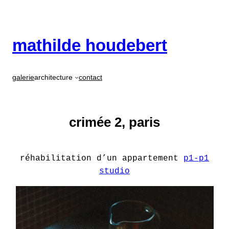
Aller
au
contenu
mathilde houdebert
galerie
architecture
contact
crimée 2, paris
réhabilitation d’un appartement
p1-p1
studio